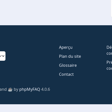
Aperçu
Dé
con
Plan du site
Pr
Glossaire
co
Contact
 and ☕️ by
phpMyFAQ
4.0.6