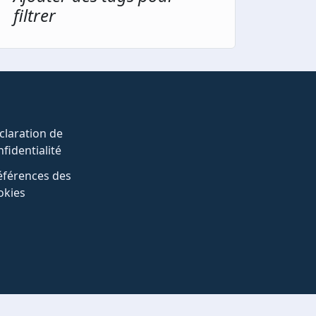
filtrer
claration de
fidentialité
éférences des
okies